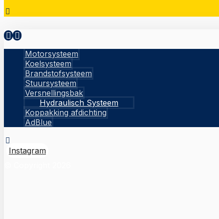
Motorsysteem
Koelsysteem
Brandstofsysteem
Stuursysteem
Versnellingsbak
Hydraulisch Systeem
Koppakking afdichting
AdBlue
Instagram
© Copyright 2026