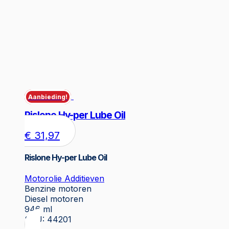
Aanbieding!
Rislone Hy-per Lube Oil
€
31,97
Rislone Hy-per Lube Oil
Motorolie Additieven
Benzine motoren
Diesel motoren
946 ml
SKU: 44201