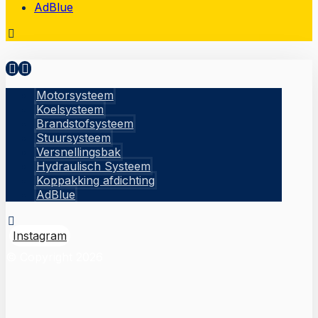
AdBlue
Motorsysteem
Koelsysteem
Brandstofsysteem
Stuursysteem
Versnellingsbak
Hydraulisch Systeem
Koppakking afdichting
AdBlue
Instagram
© Copyright 2026