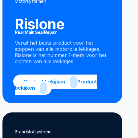
Motorsystemen
Rislone
Rear Main Seal Repair
Veruit het beste product voor het
stoppen van alle motorolie lekkages.
Rislone is het nummer 1-merk voor het
dichten van alle lekkages.
Product bekijken
Product
bekijken
Brandstofsysteem