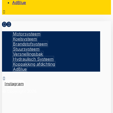
AdBlue
Motorsysteem
Koelsysteem
Brandstofsysteem
Stuursysteem
Versnellingsbak
Hydraulisch Systeem
Koppakking afdichting
AdBlue
Instagram
© Copyright 2026