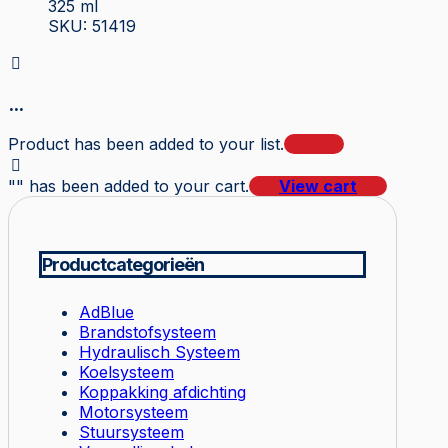
325 ml
SKU: 51419
...
Product has been added to your list.
"
" has been added to your cart.
View cart
Productcategorieën
AdBlue
Brandstofsysteem
Hydraulisch Systeem
Koelsysteem
Koppakking afdichting
Motorsysteem
Stuursysteem