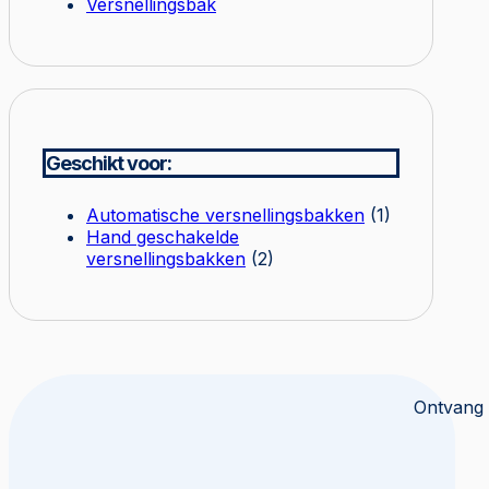
Versnellingsbak
Geschikt voor:
Automatische versnellingsbakken
(1)
Hand geschakelde
versnellingsbakken
(2)
Ontvang 