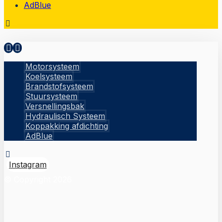
AdBlue
Motorsysteem
Koelsysteem
Brandstofsysteem
Stuursysteem
Versnellingsbak
Hydraulisch Systeem
Koppakking afdichting
AdBlue
Instagram
© Copyright 2026