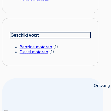
Geschikt voor:
Benzine motoren
(1)
Diesel motoren
(1)
Ontvang 