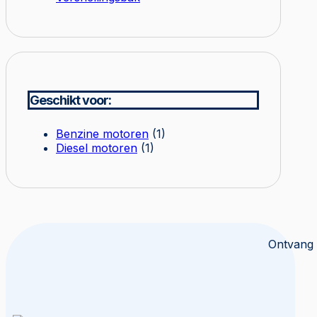
Geschikt voor:
Benzine motoren
(1)
Diesel motoren
(1)
Ontvang 