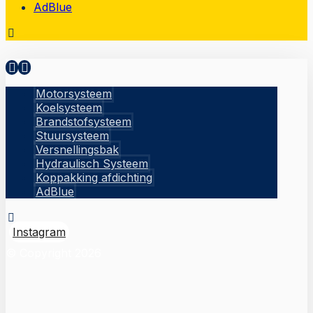
AdBlue
Motorsysteem
Koelsysteem
Brandstofsysteem
Stuursysteem
Versnellingsbak
Hydraulisch Systeem
Koppakking afdichting
AdBlue
Instagram
© Copyright 2026