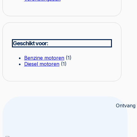
Geschikt voor:
Benzine motoren
(1)
Diesel motoren
(1)
Ontvang 