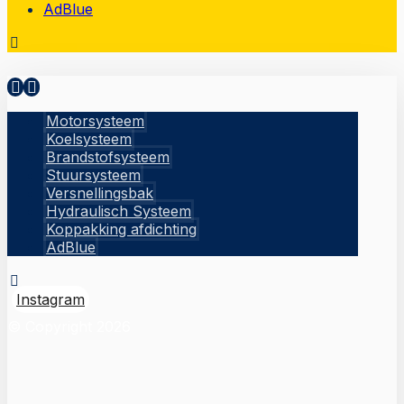
AdBlue
Motorsysteem
Koelsysteem
Brandstofsysteem
Stuursysteem
Versnellingsbak
Hydraulisch Systeem
Koppakking afdichting
AdBlue
Instagram
© Copyright 2026