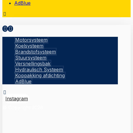
AdBlue
Motorsysteem
Koelsysteem
Brandstofsysteem
Stuursysteem
Versnellingsbak
Hydraulisch Systeem
Koppakking afdichting
AdBlue
Instagram
© Copyright 2026