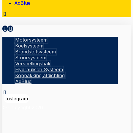
AdBlue
Motorsysteem
Koelsysteem
Brandstofsysteem
Stuursysteem
Versnellingsbak
Hydraulisch Systeem
Koppakking afdichting
AdBlue
Instagram
© Copyright 2026