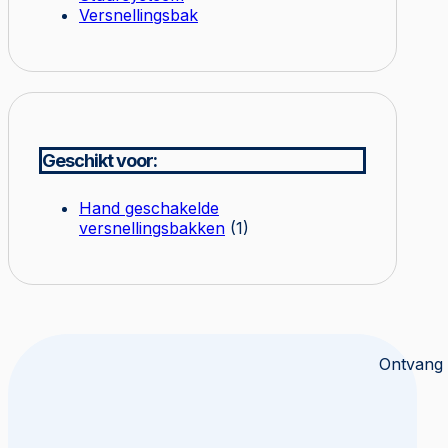
Versnellingsbak
Geschikt voor:
Hand geschakelde
versnellingsbakken
(1)
Ontvang 