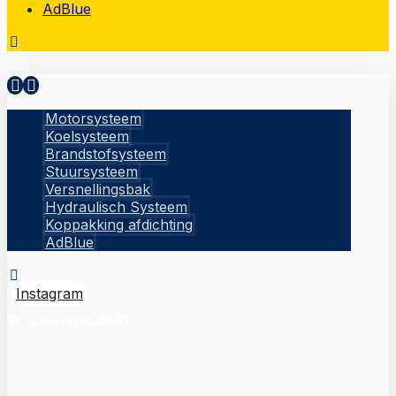
AdBlue
Motorsysteem
Koelsysteem
Brandstofsysteem
Stuursysteem
Versnellingsbak
Hydraulisch Systeem
Koppakking afdichting
AdBlue
Instagram
© Copyright 2026