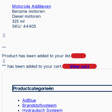
Motorolie Additieven
Benzine motoren
Diesel motoren
325 ml
SKU: 44405
...
Product has been added to your list.
"
" has been added to your cart.
View cart
Productcategorieën
AdBlue
Brandstofsysteem
Hydraulisch Systeem