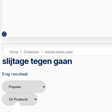
Home
Producten
slijtage tegen gaan
slijtage tegen gaan
Enig resultaat