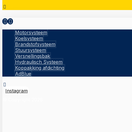
Motorsysteem
Koelsysteem
Brandstofsysteem
Stuursysteem
Versnellingsbak
Hydraulisch Systeem
Koppakking afdichting
AdBlue
Instagram
© Copyright 2026