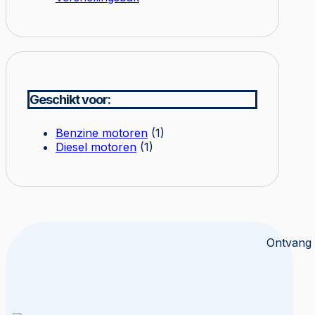
Geschikt voor:
Benzine motoren
(1)
Diesel motoren
(1)
Ontvang 