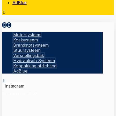
AdBlue
Motorsysteem
Koelsysteem
Brandstofsysteem
Stuursysteem
Versnellingsbak
Hydraulisch Systeem
Koppakking afdichting
AdBlue
Instagram
© Copyright 2026