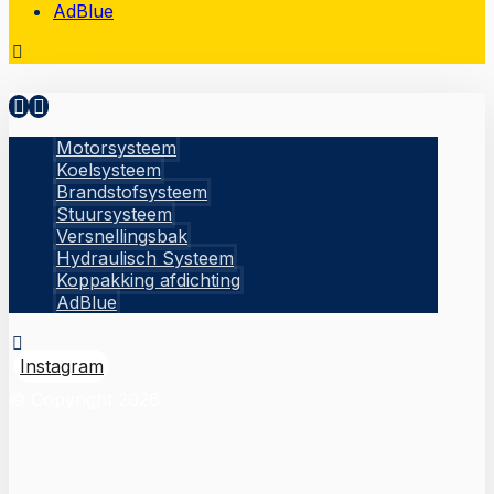
AdBlue
Motorsysteem
Koelsysteem
Brandstofsysteem
Stuursysteem
Versnellingsbak
Hydraulisch Systeem
Koppakking afdichting
AdBlue
Instagram
© Copyright 2026