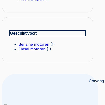
Geschikt voor:
Benzine motoren
(1)
Diesel motoren
(1)
Ontvang 