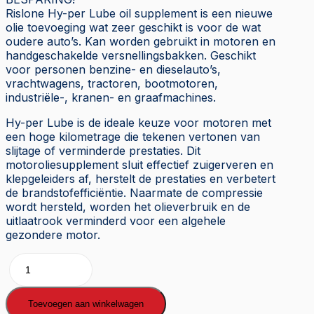
Rislone Hy-per Lube oil supplement is een nieuwe
olie toevoeging wat zeer geschikt is voor de wat
oudere auto’s. Kan worden gebruikt in motoren en
handgeschakelde versnellingsbakken. Geschikt
voor personen benzine- en dieselauto’s,
vrachtwagens, tractoren, bootmotoren,
industriële-, kranen- en graafmachines.
Hy-per Lube is de ideale keuze voor motoren met
een hoge kilometrage die tekenen vertonen van
slijtage of verminderde prestaties. Dit
motoroliesupplement sluit effectief zuigerveren en
klepgeleiders af, herstelt de prestaties en verbetert
de brandstofefficiëntie. Naarmate de compressie
wordt hersteld, worden het olieverbruik en de
uitlaatrook verminderd voor een algehele
gezondere motor.
Rislone
Hy-
per
Lube
Toevoegen aan winkelwagen