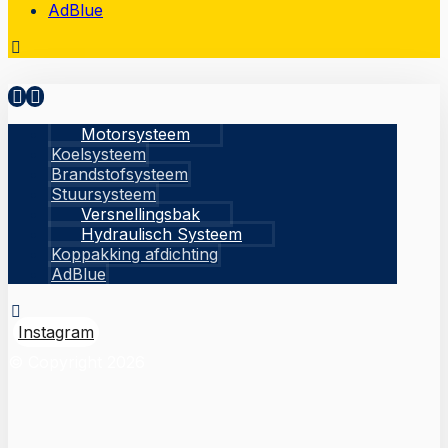
AdBlue
Motorsysteem
Koelsysteem
Brandstofsysteem
Stuursysteem
Versnellingsbak
Hydraulisch Systeem
Koppakking afdichting
AdBlue
Instagram
© Copyright 2026