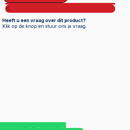
Oil
aantal
Heeft u een vraag over dit product?
Klik op de knop en stuur ons je vraag.
Stel je vraag via