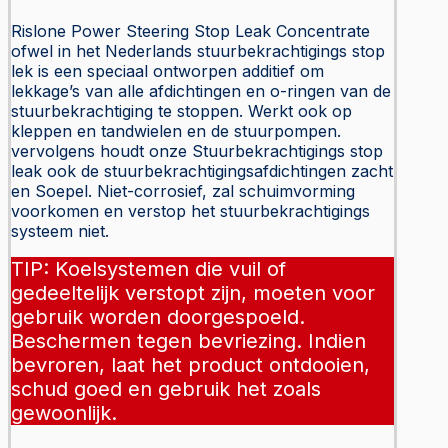
Rislone Power Steering Stop Leak Concentrate
ofwel in het Nederlands stuurbekrachtigings stop
lek is een speciaal ontworpen additief om
lekkage’s van alle afdichtingen en o-ringen van de
stuurbekrachtiging te stoppen. Werkt ook op
kleppen en tandwielen en de stuurpompen.
vervolgens houdt onze Stuurbekrachtigings stop
leak ook de stuurbekrachtigingsafdichtingen zacht
en Soepel. Niet-corrosief, zal schuimvorming
voorkomen en verstop het stuurbekrachtigings
systeem niet.
TIP: Koelsystemen die vuil of
gedeeltelijk verstopt zijn, moeten voor
gebruik worden doorgespoeld.
Beschermen tegen bevriezing. Indien
bevroren, laat het product ontdooien,
schud goed en gebruik het zoals
gewoonlijk.