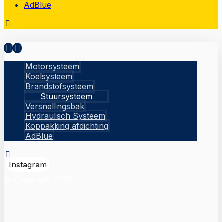
AdBlue
Motorsysteem
Koelsysteem
Brandstofsysteem
Stuursysteem
Versnellingsbak
Hydraulisch Systeem
Koppakking afdichting
AdBlue
Instagram
© Copyright 2026