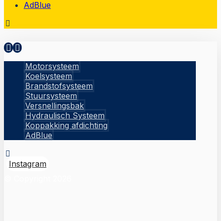
AdBlue
Motorsysteem
Koelsysteem
Brandstofsysteem
Stuursysteem
Versnellingsbak
Hydraulisch Systeem
Koppakking afdichting
AdBlue
Instagram
© Copyright 2026