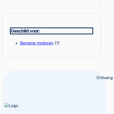
Geschikt voor:
Benzine motoren
(1)
Ontvang 