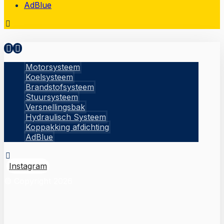
AdBlue
Motorsysteem
Koelsysteem
Brandstofsysteem
Stuursysteem
Versnellingsbak
Hydraulisch Systeem
Koppakking afdichting
AdBlue
Instagram
© Copyright 2026