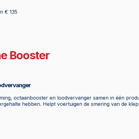
an € 135
ne Booster
oodvervanger
ming, octaanbooster en loodvervanger samen in één produc
ergehalte hebben. Helpt voertuigen de smering van de kle