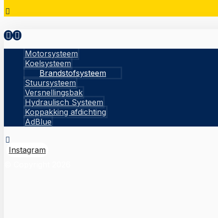
Motorsysteem
Koelsysteem
Brandstofsysteem
Stuursysteem
Versnellingsbak
Hydraulisch Systeem
Koppakking afdichting
AdBlue
Instagram
© Copyright 2026