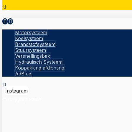
Motorsysteem
Koelsysteem
Brandstofsysteem
Stuursysteem
Versnellingsbak
Hydraulisch Systeem
Koppakking afdichting
AdBlue
Instagram
© Copyright 2026