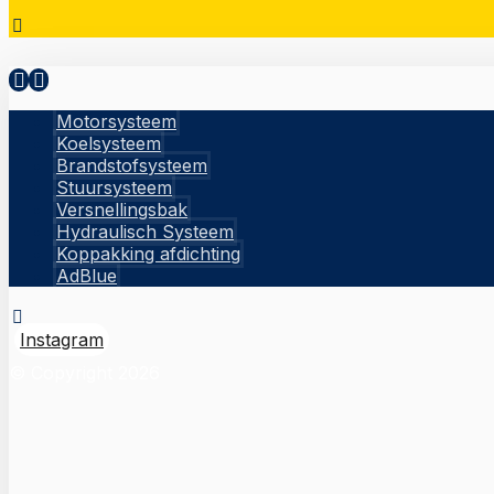
Motorsysteem
Koelsysteem
Brandstofsysteem
Stuursysteem
Versnellingsbak
Hydraulisch Systeem
Koppakking afdichting
AdBlue
Instagram
© Copyright 2026