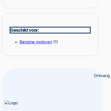
Geschikt voor:
Benzine motoren
(1)
Ontvang 