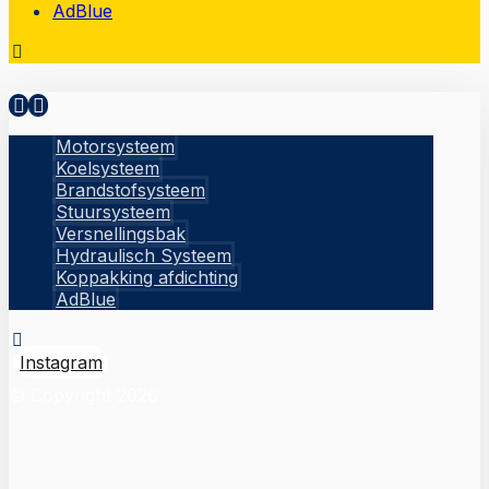
AdBlue
Motorsysteem
Koelsysteem
Brandstofsysteem
Stuursysteem
Versnellingsbak
Hydraulisch Systeem
Koppakking afdichting
AdBlue
Instagram
© Copyright 2026